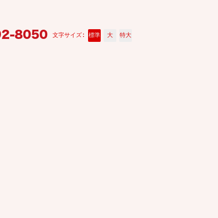
92-8050
標準
大
特大
文字サイズ: