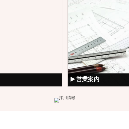
営業案内
|
HOME
|
会社案内
|
営業案内
|
リクルート
|
アクセス
|
お問い合わせ
|